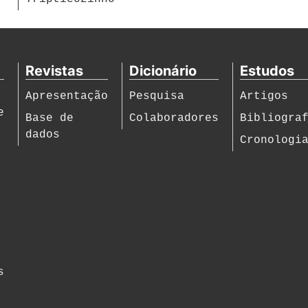
Revistas
Dicionário
Estudos
Apresentação
Pesquisa
Artigos
e
Base de
Colaboradores
Bibliogra
dados
Cronologi
s