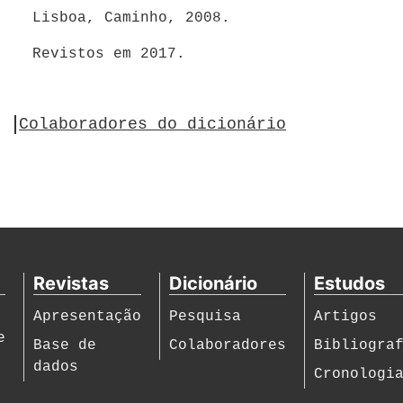
Lisboa, Caminho, 2008.
Revistos em 2017.
Colaboradores do dicionário
Revistas
Dicionário
Estudos
Apresentação
Pesquisa
Artigos
e
Base de
Colaboradores
Bibliogra
dados
Cronologi