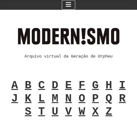
Arquivo virtual da Geração de
Orpheu
A
B
C
D
E
F
G
H
I
J
K
L
M
N
O
P
Q
R
S
T
U
V
W
X
Z