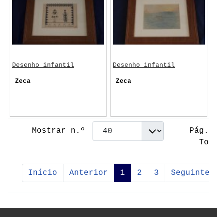
Desenho infantil
Desenho infantil
Zeca
Zeca
Mostrar n.º
Pág. 
Tot
Início
Anterior
1
2
3
Seguinte