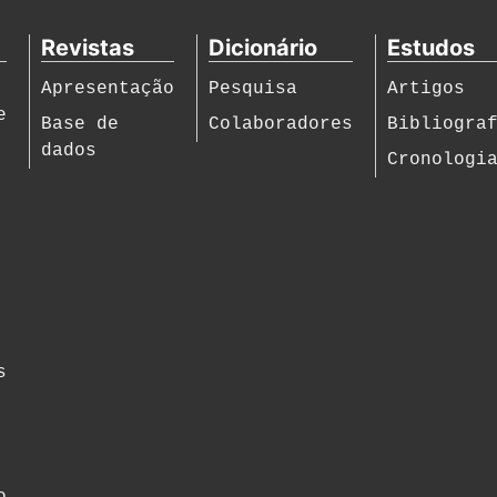
Revistas
Dicionário
Estudos
Apresentação
Pesquisa
Artigos
e
Base de
Colaboradores
Bibliogra
dados
Cronologi
s