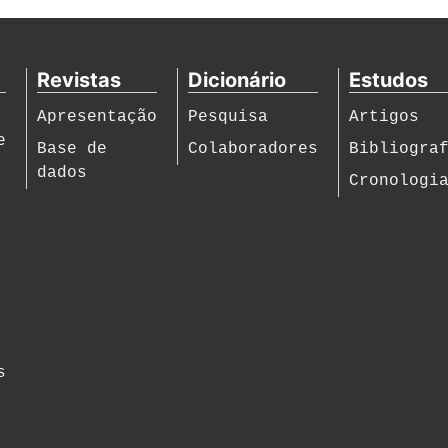
Revistas
Dicionário
Estudos
Apresentação
Pesquisa
Artigos
e
Base de
Colaboradores
Bibliogra
dados
Cronologi
s