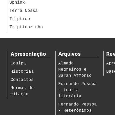
Sphinx
Terra Nossa
Tríptico
Tripticozinho
Apresentação
Arquivos
Rev
Equipa
Almada
Apr
Negreiros e
Historial
Bas
Sarah Affonso
Contactos
Fernando Pessoa
Normas de
- teoria
citação
literária
Fernando Pessoa
- Heterónimos