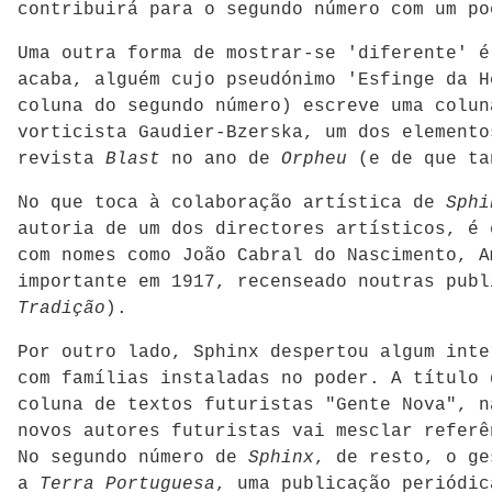
contribuirá para o segundo número com um po
Uma outra forma de mostrar-se 'diferente' é
acaba, alguém cujo pseudónimo 'Esfinge da H
coluna do segundo número) escreve uma colun
vorticista Gaudier-Bzerska, um dos elemento
revista
Blast
no ano de
Orpheu
(e de que ta
No que toca à colaboração artística de
Sphi
autoria de um dos directores artísticos, é 
com nomes como João Cabral do Nascimento, A
importante em 1917, recenseado noutras pub
Tradição
).
Por outro lado, Sphinx despertou algum inte
com famílias instaladas no poder. A título
coluna de textos futuristas "Gente Nova", n
novos autores futuristas vai mesclar refer
No segundo número de
Sphinx
, de resto, o g
a
Terra Portuguesa
, uma publicação periódic