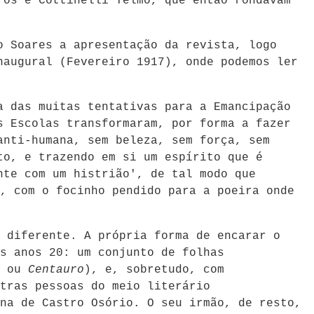
ros e Cottinelli Telmo, que então rondavam
o Soares a apresentação da revista, logo
naugural (Fevereiro 1917), onde podemos ler
a das muitas tentativas para a Emancipação
s Escolas transformaram, por forma a fazer
anti-humana, sem beleza, sem força, sem
to, e trazendo em si um espírito que é
nte com um histrião', de tal modo que
, com o focinho pendido para a poeira onde
 diferente. A própria forma de encarar o
s anos 20: um conjunto de folhas
ou
Centauro
), e, sobretudo, com
tras pessoas do meio literário
na de Castro Osório. O seu irmão, de resto,