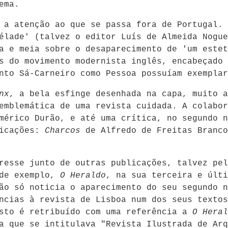
ema.
 a atenção ao que se passa fora de Portugal. 
élade' (talvez o editor Luís de Almeida Nogue
a e meia sobre o desaparecimento de 'um estet
s do movimento modernista inglês, encabeçado 
nto Sá-Carneiro como Pessoa possuíam exemplar
nx
, a bela esfinge desenhada na capa, muito a
emblemática de uma revista cuidada. A colabor
mérico Durão, e até uma crítica, no segundo n
licações:
Charcos
de Alfredo de Freitas Branc
resse junto de outras publicações, talvez pel
 de exemplo,
O Heraldo
, na sua terceira e últi
ão só noticia o aparecimento do seu segundo n
ências à revista de Lisboa num dos seus texto
esto é retribuído com uma referência a
O Hera
a que se intitulava "Revista Ilustrada de Arq