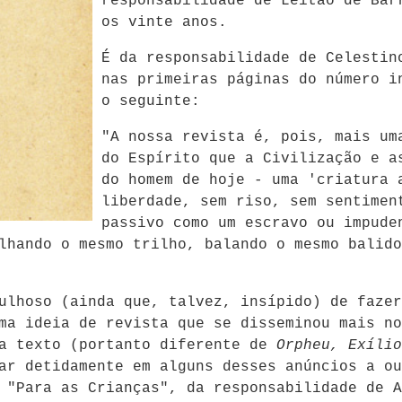
responsabilidade de Leitão de Bar
os vinte anos.
É da responsabilidade de Celestin
nas primeiras páginas do número i
o seguinte:
"A nossa revista é, pois, mais um
do Espírito que a Civilização e a
do homem de hoje - uma 'criatura 
liberdade, sem riso, sem sentimen
passivo como um escravo ou impude
lhando o mesmo trilho, balando o mesmo balido
ulhoso (ainda que, talvez, insípido) de fazer
ma ideia de revista que se disseminou mais no
a texto (portanto diferente de
Orpheu, Exílio
ar detidamente em alguns desses anúncios a ou
 "Para as Crianças", da responsabilidade de A