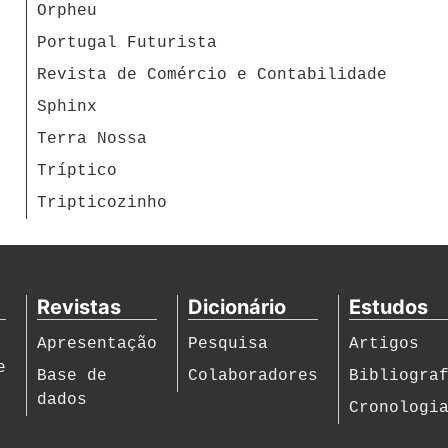
Orpheu
Portugal Futurista
Revista de Comércio e Contabilidade
Sphinx
Terra Nossa
Tríptico
Tripticozinho
Revistas
Dicionário
Estudos
Apresentação
Pesquisa
Artigos
e
Base de
Colaboradores
Bibliogra
dados
Cronologi