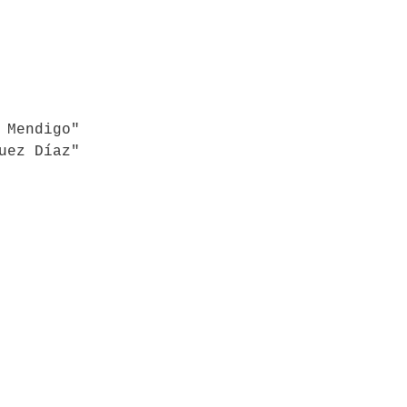
 Mendigo"
uez Díaz"