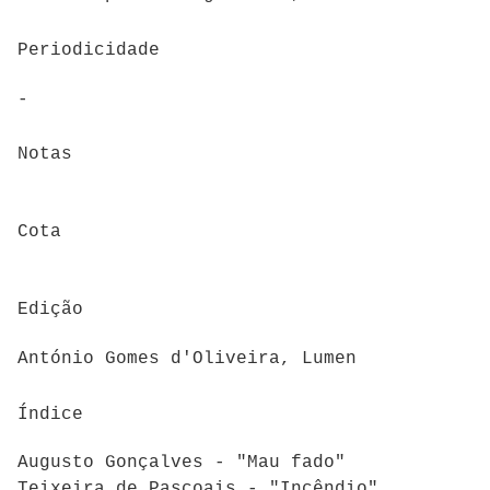
Periodicidade
-
Notas
Cota
Edição
António Gomes d'Oliveira, Lumen
Índice
Augusto Gonçalves - "Mau fado"
Teixeira de Pascoais - "Incêndio"