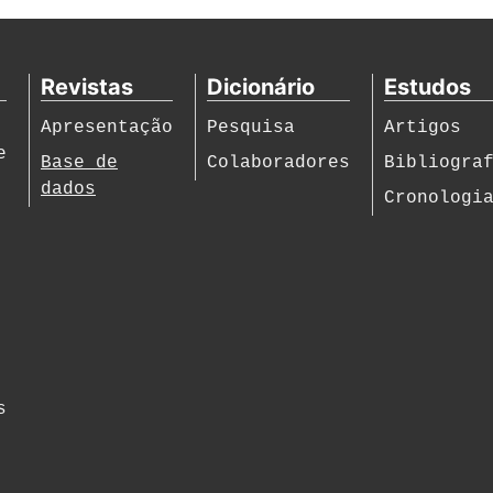
Revistas
Dicionário
Estudos
Apresentação
Pesquisa
Artigos
e
Base de
Colaboradores
Bibliogra
dados
Cronologi
s