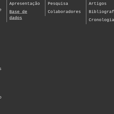
Apresentação
Pesquisa
Artigos
e
Base de
Colaboradores
Bibliogra
dados
Cronologi
s
o