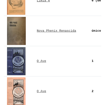
Límia 6
6 (de 8
Nova Phenix Renascida
único
O Ave
1
O Ave
2