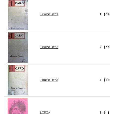
Icaro nº1
1 (de 3
Icaro nº2
2 (de 3
Icaro nº3
3 (de 3
LÍMIA
7-8 (de