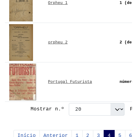
Orpheu 1
1 (de 2
orpheu 2
2 (de 2
Portugal Futurista
número 
Mostrar n.º
Pá
Início
Anterior
1
2
3
4
5
6