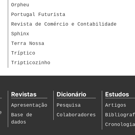
Orpheu
Portugal Futurista
Revista de Comércio e Contabilidade
Sphinx
Terra Nossa
Tríptico
Tripticozinho
Revistas
Dicionário
Estudos
Apresentação
Pesquisa
Artigos
e
Base de
Colaboradores
Bibliogra
dados
Cronologi