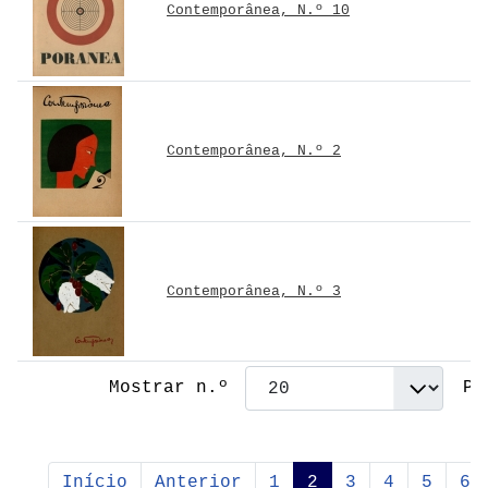
Contemporânea, N.º 10
Contemporânea, N.º 2
Contemporânea, N.º 3
Mostrar n.º
Pá
Início
Anterior
1
2
3
4
5
6