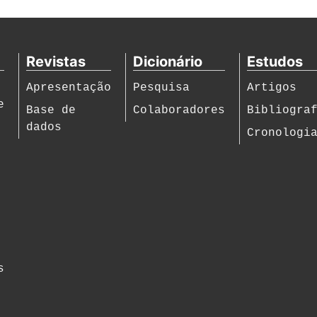
Revistas
Dicionário
Estudos
Apresentação
Pesquisa
Artigos
e
Base de
Colaboradores
Bibliogra
dados
Cronologi
s