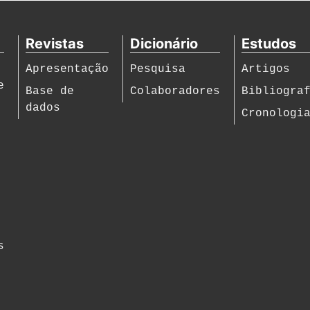
Revistas
Dicionário
Estudos
Apresentação
Pesquisa
Artigos
e
Base de
Colaboradores
Bibliogra
dados
Cronologi
s