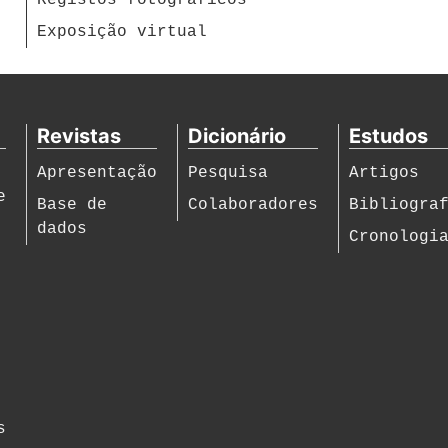
Exposição virtual
Revistas
Dicionário
Estudos
Apresentação
Pesquisa
Artigos
e
Base de
Colaboradores
Bibliogra
dados
Cronologi
s