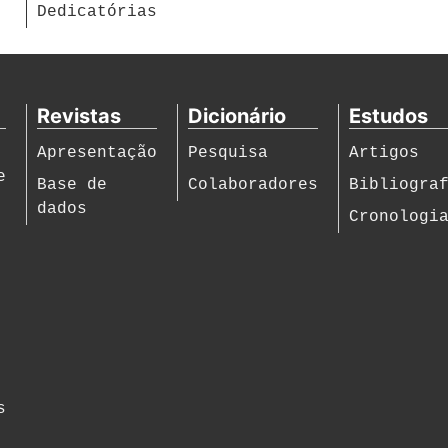
Dedicatórias
Revistas
Dicionário
Estudos
Apresentação
Pesquisa
Artigos
e
Base de
Colaboradores
Bibliogra
dados
Cronologi
s