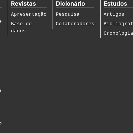
Revistas
Dicionário
Estudos
Apresentação
Pesquisa
Artigos
e
Base de
Colaboradores
Bibliogra
dados
Cronologi
s
o