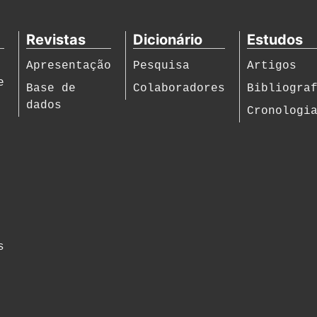
Revistas
Dicionário
Estudos
Apresentação
Pesquisa
Artigos
e
Base de
Colaboradores
Bibliogra
dados
Cronologi
s