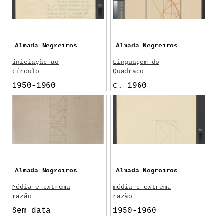
c. 1962
Painéis de S.
Vicente; proporções
Almada Negreiros
Almada Negreiros
iniciação ao
Linguagem do
círculo
Quadrado
1950-1960
c. 1960
Elêusis; Petila
Matila Ghyka
Almada Negreiros
Almada Negreiros
Média e extrema
média e extrema
razão
razão
Sem data
1950-1960