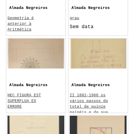
Almada Negreiros
Almada Negreiros
Geometria é
grau
anterior à
Sem data
Aritmética
c. 1960
Aristóteles
Almada Negreiros
Almada Negreiros
HEC FIGURA EST
II 1882-1960 os
SUPERFLUA EX
vários passos do
ERRORE
total de quinze
painéis e da sua
Sem data
disposição desde o
achado dos quatro
primeiros.