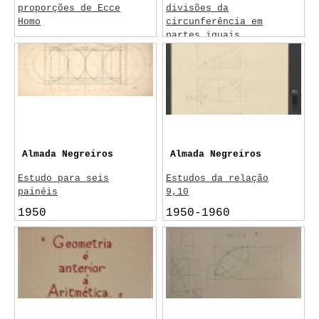
proporções de Ecce
divisões da
Homo
circunferência em
partes iguais
1950-1960
1950-1960
Almada Negreiros
Almada Negreiros
Estudo para seis
Estudos da relação
painéis
9,10
1950
1950-1960