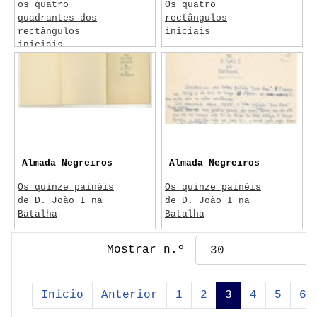
os quatro
Os quatro
quadrantes dos
rectângulos
rectângulos
iniciais
iniciais
1950-1960
1950-1960
Pitágoras
Almada Negreiros
Almada Negreiros
Os quinze painéis
Os quinze painéis
de D. João I na
de D. João I na
Batalha
Batalha
1962
c. 1961
Mostrar n.º
Delfos / MNAA /
Batalha
Batalha
Ecce Homo; Os 15
Início
Anterior
1
2
3
4
5
6
Os quinze painéis
painéis; Criação de
de D. João I na
Arte; Motu Continuo