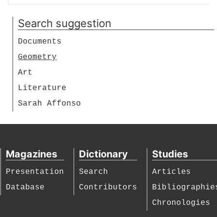
Batalha
D. João I; Santa-
Search suggestion
Giotto / Leonardo
Ritta; Amadeo de
/Schiller / D. João
Souza-Cardoso
Documents
I / D. Filipa de
Geometry
Lencastre /José de
Figueiredo
Art
Literature
Sarah Affonso
Magazines
Dictionary
Studies
Presentation
Search
Articles
Database
Contributors
Bibliographie
Chronologies