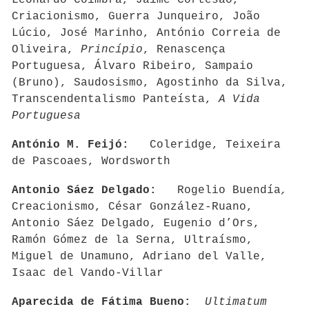
Leonardo Coimbra, Jaime Cortesão,
Criacionismo, Guerra Junqueiro, João
Lúcio, José Marinho, António Correia de
Oliveira,
Princípio
, Renascença
Portuguesa, Álvaro Ribeiro, Sampaio
(Bruno), Saudosismo, Agostinho da Silva,
Transcendentalismo Panteísta,
A Vida
Portuguesa
António M. Feijó:
Coleridge, Teixeira
de Pascoaes, Wordsworth
Antonio Sáez Delgado:
Rogelio Buendía
,
Creacionismo, César González-Ruano,
Antonio Sáez Delgado, Eugenio d’Ors,
Ramón Gómez de la Serna, Ultraísmo,
Miguel de Unamuno, Adriano del Valle,
Isaac del Vando-Villar
Aparecida de Fátima Bueno:
Ultimatum