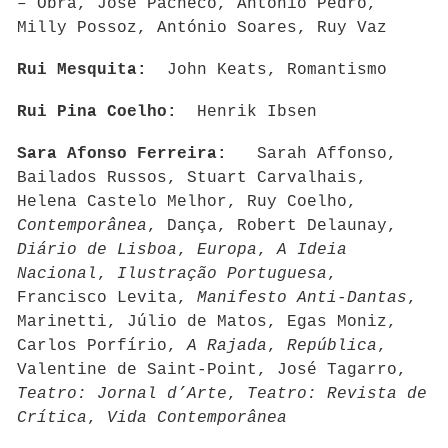
– Obra, José Pacheco, António Pedro,
Milly Possoz, António Soares, Ruy Vaz
Rui Mesquita:
John Keats, Romantismo
Rui Pina Coelho:
Henrik Ibsen
Sara Afonso Ferreira:
Sarah Affonso,
Bailados Russos, Stuart Carvalhais,
Helena Castelo Melhor, Ruy Coelho,
Contemporânea
, Dança, Robert Delaunay,
Diário de Lisboa
,
Europa
,
A Ideia
Nacional
,
Ilustração Portuguesa
,
Francisco Levita,
Manifesto Anti-Dantas
,
Marinetti, Júlio de Matos, Egas Moniz,
Carlos Porfírio,
A Rajada
,
República
,
Valentine de Saint-Point, José Tagarro,
Teatro: Jornal d’Arte
,
Teatro: Revista de
Crítica
,
Vida Contemporânea