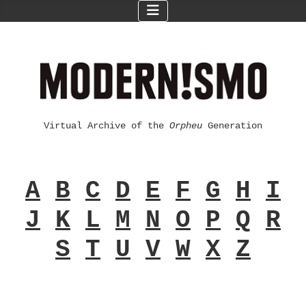
Virtual Archive of the
Orpheu
Generation
A
B
C
D
E
F
G
H
I
J
K
L
M
N
O
P
Q
R
S
T
U
V
W
X
Z