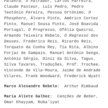
Palavra
,
O Palrador
, Carlos Parreira,
Claude Pasteur, Luís Pedro, Pedro
Teotónio Pereira, Pessoa Ortónimo,
O
Phosphoro
, Álvaro Pinto, Américo Cortez
Pinto, Manuel Sousa Pinto, José Boavida
Portugal,
O Progresso
, Ofélia Queiroz,
Armando Teixeira Rebelo,
O Regresso dos
Deuses
, Frederico Reis, Ricardo Reis,
Torquato da Cunha Rey, Tia Rita, Albino
Forjaz de Sampaio, Manuel António Sengo,
António Sérgio, Diniz da Silva, Tagus,
Silva Tavares, Traduções, Prof. Trochee,
Visconde de Vila-Moura, Jaime de Andrade
Vilares, Frank Woodward, Frederick Wyatt
Marco Alexandre Rebelo:
Arthur Rimbaud
Maria Aliete Galhoz:
Canções de Beber
,
Omar Khayyam, Ruba’iyat