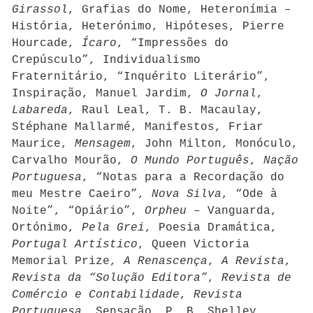
Girassol
, Grafias do Nome, Heteronímia –
História, Heterónimo, Hipóteses, Pierre
Hourcade,
Ícaro
, “Impressões do
Crepúsculo”, Individualismo
Fraternitário, “Inquérito Literário”,
Inspiração, Manuel Jardim,
O Jornal
,
Labareda
, Raul Leal, T. B. Macaulay,
Stéphane Mallarmé, Manifestos, Friar
Maurice,
Mensagem
, John Milton, Monóculo,
Carvalho Mourão,
O Mundo Português
,
Nação
Portuguesa
, “Notas para a Recordação do
meu Mestre Caeiro”,
Nova Silva
, “Ode à
Noite”, “Opiário”,
Orpheu
– Vanguarda,
Ortónimo,
Pela Grei
, Poesia Dramática,
Portugal Artístico
, Queen Victoria
Memorial Prize,
A Renascença
,
A Revista
,
Revista da “Solução Editora”
,
Revista de
Comércio e Contabilidade
,
Revista
Portuguesa
, Sensação, P. B. Shelley,