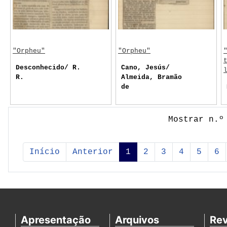
"Orpheu"
"Orpheu"
Desconhecido/ R.
Cano, Jesús/
R.
Almeida, Bramão
de
Mostrar n.º
Início
Anterior
1
2
3
4
5
6
Apresentação
Arquivos
Rev