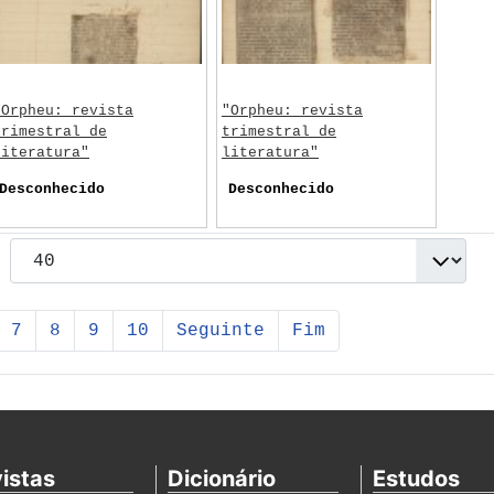
"Orpheu: revista
"Orpheu: revista
trimestral de
trimestral de
literatura"
literatura"
Desconhecido
Desconhecido
7
8
9
10
Seguinte
Fim
istas
Dicionário
Estudos