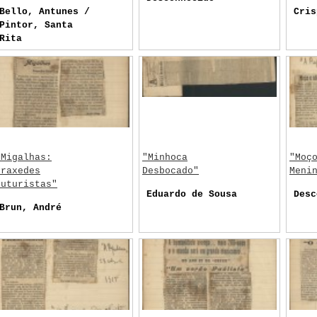
Bello, Antunes /
Cris
Pintor, Santa
Rita
"Migalhas:
"Minhoca
"Moç
Praxedes
Desbocado"
Meni
Futuristas"
Eduardo de Sousa
Desc
Brun, André