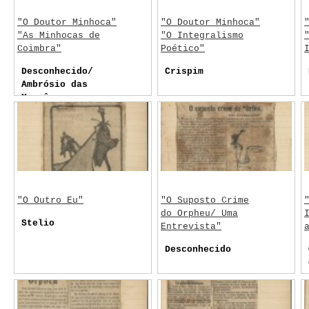
"O Doutor Minhoca"
"O Doutor Minhoca"
"As Minhocas de
"O Integralismo
Coimbra"
Poético"
Desconhecido/
Crispim
Ambrósio das
Mercês
"O Outro Eu"
"O Suposto Crime
do Orpheu/ Uma
Stelio
Entrevista"
Desconhecido