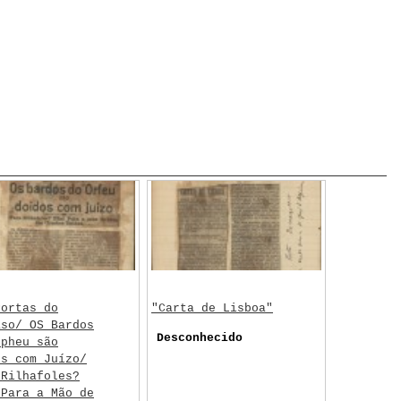
Portas do
"Carta de Lisboa"
aso/ OS Bardos
Desconhecido
rpheu são
os com Juízo/
 Rilhafoles?
 Para a Mão de