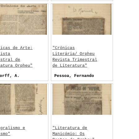
 dos Irmãos
os"
onhecido
nicas de Arte:
"Crónicas
vista
Literária/ Orpheu
estral de
Revista Trimestral
ratura Orpheu"
de Literatura"
orff, A.
Pessoa, Fernando
egralismo e
"Literatura de
ismo"
Manicómio: Os