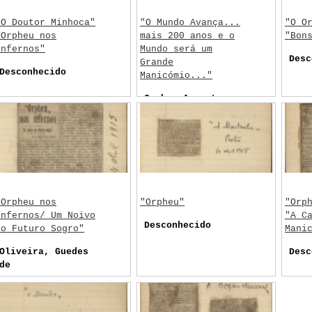
"O Doutor Minhoca"
"O Mundo Avança...
"O O
"Orpheu nos
mais 200 anos e o
"Bon
Infernos"
Mundo será um
Desc
Grande
Desconhecido
Manicómio..."
Cunha, Augusto
"Orpheu nos
"Orpheu"
"Orp
Infernos/ Um Noivo
"A C
Desconhecido
ao Futuro Sogro"
Mani
Oliveira, Guedes
Desc
de