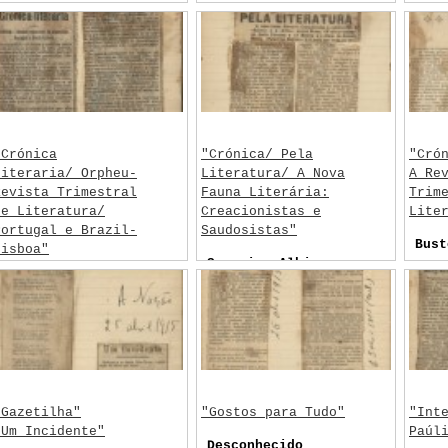
Vaca
Unid
Desc
"Crónica
"Crónica/ Pela
"Cró
Literaria/ Orpheu-
Literatura/ A Nova
A Re
Revista Trimestral
Fauna Literária:
Trim
de Literatura/
Creacionistas e
Lite
Portugal e Brazil-
Saudosistas"
Bust
Lisboa"
Sampaio, Albino
Caballero, Juan
Forjaz de
Barcia
"Gazetilha"
"Gostos para Tudo"
"Int
"Um Incidente"
Paúl
Desconhecido