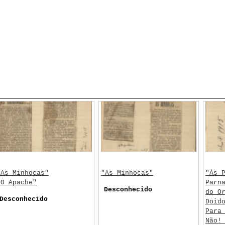
"As Minhocas"
"As Minhocas"
"Às 
"O Apache"
Parn
Desconhecido
do O
Desconhecido
Doid
Para
Não!