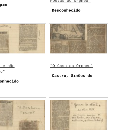
Poetas do Orpheu"
pim
Desconhecido
o e não
"O Caso do Orpheu"
no"
Castro, Simões de
onhecido