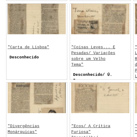
dos quais o Sr.
Dr. Júlio de
Matos, dão a sua
Opinião sobre o
Paúlismo"
Desconhecido
"Carta de Lisboa"
"Coisas Leves... E
Pesadas/ Variações
Desconhecido
sobre um Velho
Tema"
Desconhecido/ Ú.
I.
"Divergências
"Ecos/ A Crítica
Monárquicas"
Furiosa"