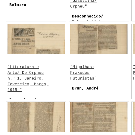
"Gazetilha/
Belmiro
Orpheu"
Desconhecido/
Belo, António
Antunes
"Literatura e
"Migalhas:
Arte/ De Orpheu
Praxedes
n.º 1, Janeiro,
Futuristas"
Fevereiro, Março,
Brun, André
1915 "
Desconhecido