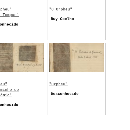
rpheu"
"O Orpheu"
s Tempos"
Ruy Coelho
onhecido
heu"
"Orpheu"
aminho do
Desconhecido
cómio"
onhecido