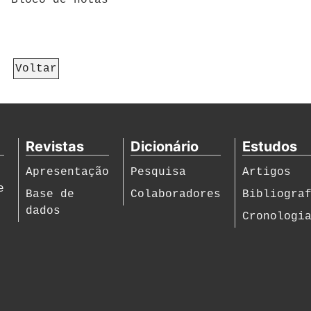
Bloco de notas
Voltar
Revistas
Dicionário
Estudos
Apresentação
Pesquisa
Artigos
e
Base de
Colaboradores
Bibliogra
dados
Cronologi