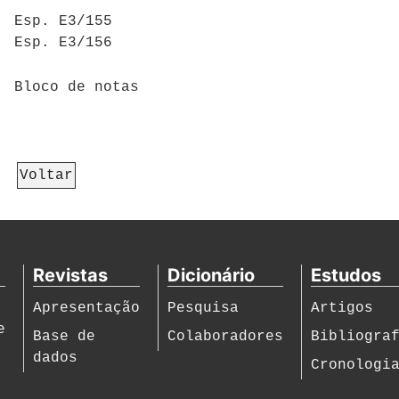
Esp. E3/155
Esp. E3/156
Bloco de notas
Voltar
Revistas
Dicionário
Estudos
Apresentação
Pesquisa
Artigos
e
Base de
Colaboradores
Bibliogra
dados
Cronologi