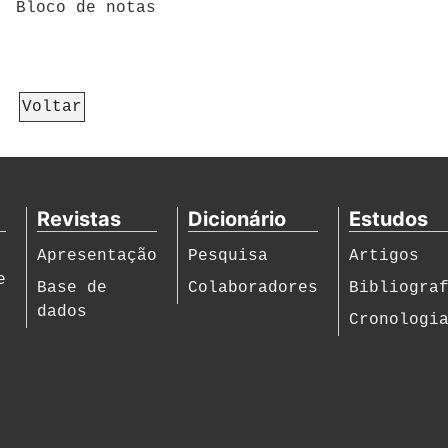
Bloco de notas
Voltar
Revistas
Dicionário
Estudos
Apresentação
Pesquisa
Artigos
e
Base de
Colaboradores
Bibliogra
dados
Cronologi