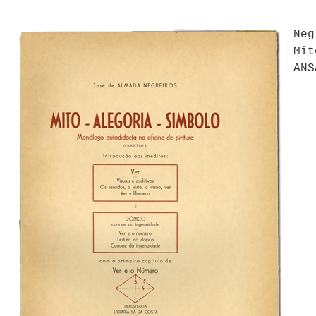
Neg
Mit
ANS