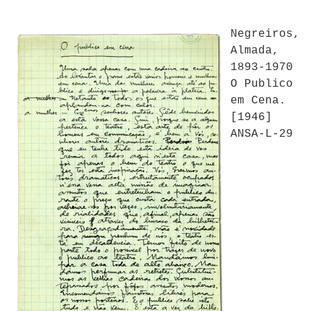
Negreiros,
Almada,
1893-1970
O Publico
em Cena.
[1946]
ANSA-L-29