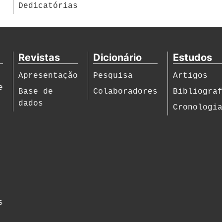
Dedicatórias
Revistas
Dicionário
Estudos
Apresentação
Pesquisa
Artigos
e
Base de
Colaboradores
Bibliogra
dados
Cronologi
s