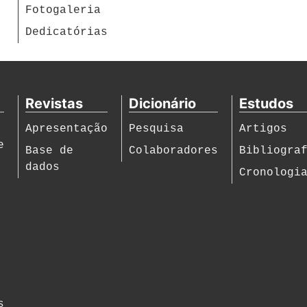
Fotogaleria
Dedicatórias
Revistas
Dicionário
Estudos
Apresentação
Pesquisa
Artigos
e
Base de
Colaboradores
Bibliogra
dados
Cronologi
s