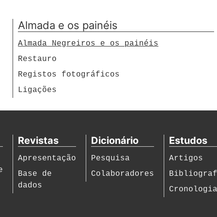
Almada e os painéis
Almada Negreiros e os painéis
Restauro
Registos fotográficos
Ligações
Revistas
Dicionário
Estudos
Apresentação
Pesquisa
Artigos
e
Base de
Colaboradores
Bibliogra
dados
Cronologi