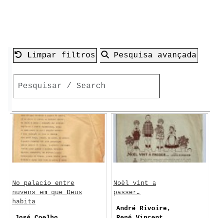
Limpar filtros
Pesquisa avançada
No palacio entre
Noël vint a
nuvens em que Deus
passer…
habita
André Rivoire,
José Coelho
René Vincent