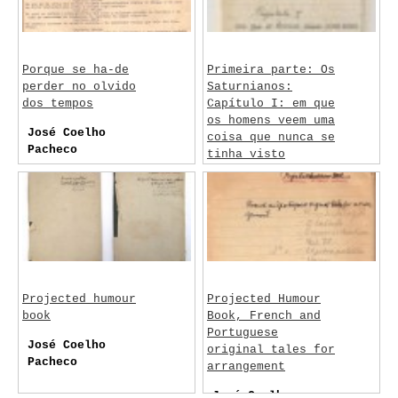
Porque se ha-de
Primeira parte: Os
perder no olvido
Saturnianos:
dos tempos
Capítulo I: em que
os homens veem uma
José Coelho
coisa que nunca se
Pacheco
tinha visto
Jean de la Hire /
José Coelho
Pacheco
Projected humour
Projected Humour
book
Book, French and
Portuguese
José Coelho
original tales for
Pacheco
arrangement
José Coelho