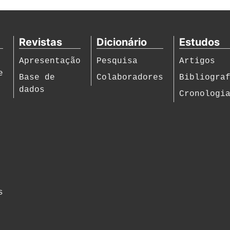
Revistas
Dicionário
Estudos
Apresentação
Pesquisa
Artigos
e
Base de
Colaboradores
Bibliogra
dados
Cronologi
s