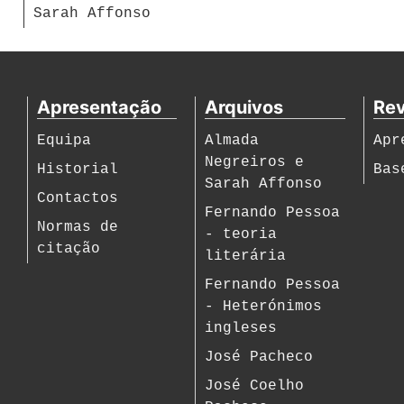
Sarah Affonso
Apresentação
Arquivos
Rev
Equipa
Almada
Apr
Negreiros e
Historial
Bas
Sarah Affonso
Contactos
Fernando Pessoa
Normas de
- teoria
citação
literária
Fernando Pessoa
- Heterónimos
ingleses
José Pacheco
José Coelho