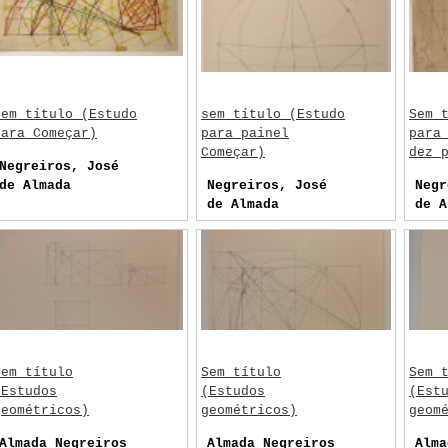
Sem título (Estudo
sem título (Estudo
Sem 
para Começar)
para painel
para
Começar)
dez 
Negreiros, José
de Almada
Negreiros, José
Negr
de Almada
de A
Sem título
Sem título
Sem 
(Estudos
(Estudos
(Est
geométricos)
geométricos)
geom
Almada Negreiros
Almada Negreiros
Alma