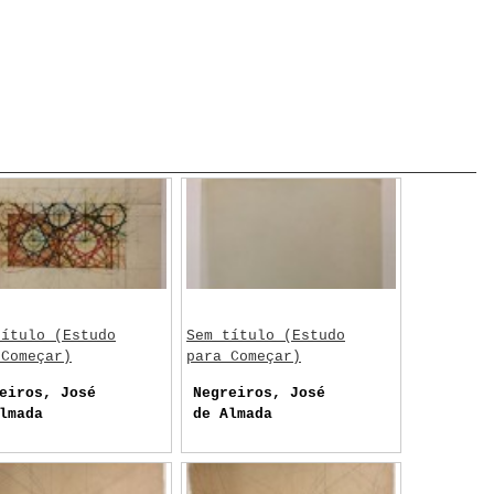
título (Estudo
Sem título (Estudo
 Começar)
para Começar)
eiros, José
Negreiros, José
lmada
de Almada