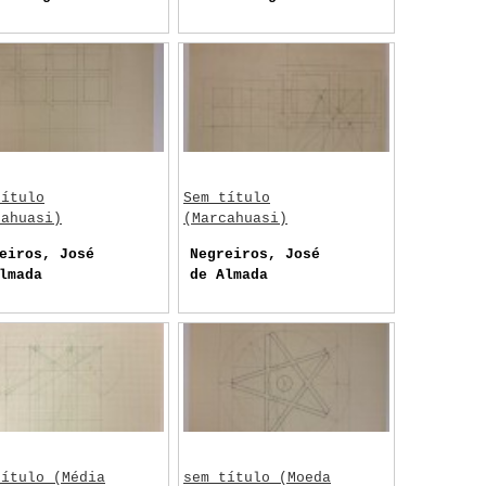
título
Sem título
cahuasi)
(Marcahuasi)
eiros, José
Negreiros, José
lmada
de Almada
título (Média
sem título (Moeda