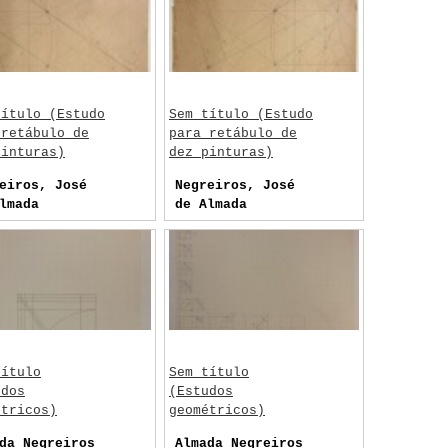
título (Estudo
Sem título (Estudo
 retábulo de
para retábulo de
pinturas)
dez pinturas)
eiros, José
Negreiros, José
lmada
de Almada
título
Sem título
udos
(Estudos
étricos)
geométricos)
da Negreiros
Almada Negreiros