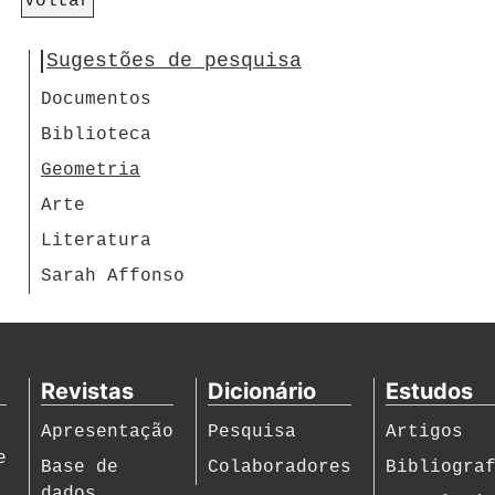
Voltar
Sugestões de pesquisa
Documentos
Biblioteca
Geometria
Arte
Literatura
Sarah Affonso
Revistas
Dicionário
Estudos
Apresentação
Pesquisa
Artigos
e
Base de
Colaboradores
Bibliogra
dados