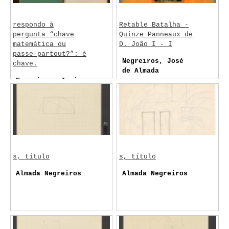
respondo à
Retable Batalha -
pergunta “chave
Quinze Panneaux de
matemática ou
D. João I - I
passe-partout?”: é
Negreiros, José
chave.
de Almada
Negreiros, José
de Almada
s, título
s, título
Almada Negreiros
Almada Negreiros