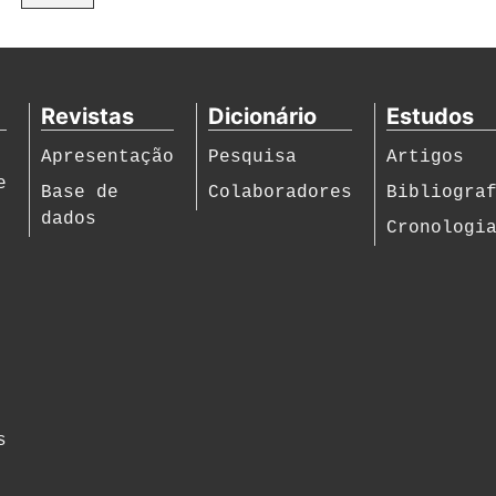
Revistas
Dicionário
Estudos
Apresentação
Pesquisa
Artigos
e
Base de
Colaboradores
Bibliogra
dados
Cronologi
s