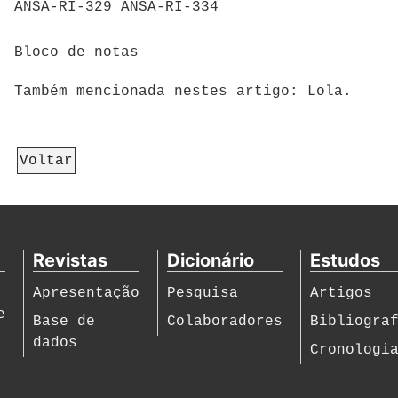
ANSA-RI-329 ANSA-RI-334
Bloco de notas
Também mencionada nestes artigo: Lola.
Voltar
Revistas
Dicionário
Estudos
Apresentação
Pesquisa
Artigos
e
Base de
Colaboradores
Bibliogra
dados
Cronologi