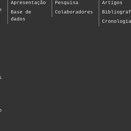
Apresentação
Pesquisa
Artigos
e
Base de
Colaboradores
Bibliogra
dados
Cronologi
s
o