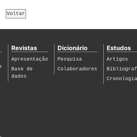
Voltar
Revistas
Dicionário
Estudos
Apresentação
Pesquisa
Artigos
e
Base de
Colaboradores
Bibliogra
dados
Cronologi