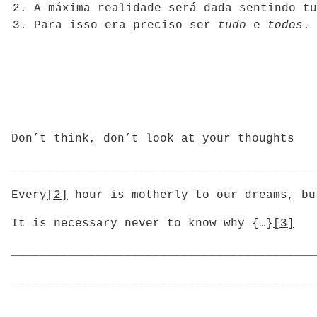
A máxima realidade será dada sentindo tu
Para isso era preciso ser
tudo
e
todos
.
Don’t think, don’t look at your thoughts
___________________________________________
Every
[2]
hour is motherly to our dreams, bu
It is necessary never to know why {…}
[3]
___________________________________________
___________________________________________