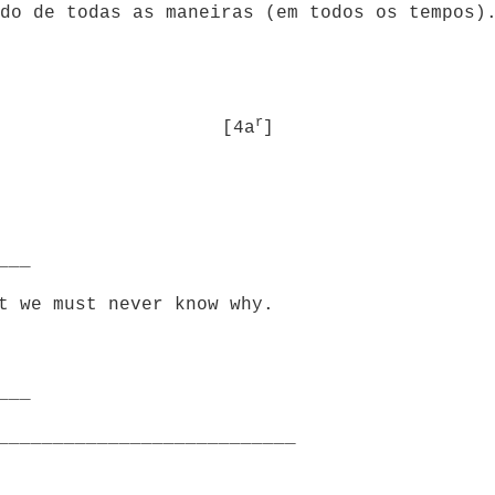
do de todas as maneiras (em todos os tempos)
r
[4a
]
___
t we must never know why.
___
___________________________