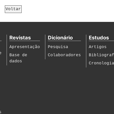
Voltar
Revistas
Dicionário
Estudos
Apresentação
Pesquisa
Artigos
e
Base de
Colaboradores
Bibliogra
dados
Cronologi
s