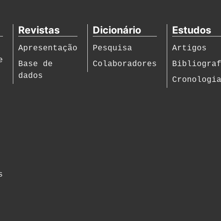
Revistas
Dicionário
Estudos
Apresentação
Pesquisa
Artigos
e
Base de
Colaboradores
Bibliogra
dados
Cronologi
s