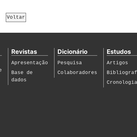
Voltar
Revistas
Dicionário
Estudos
Apresentação
Pesquisa
Artigos
e
Base de
Colaboradores
Bibliogra
dados
Cronologi