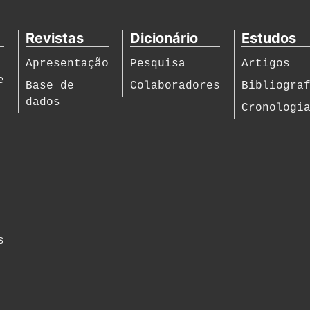
Revistas
Dicionário
Estudos
Apresentação
Pesquisa
Artigos
e
Base de
Colaboradores
Bibliogra
dados
Cronologi
s