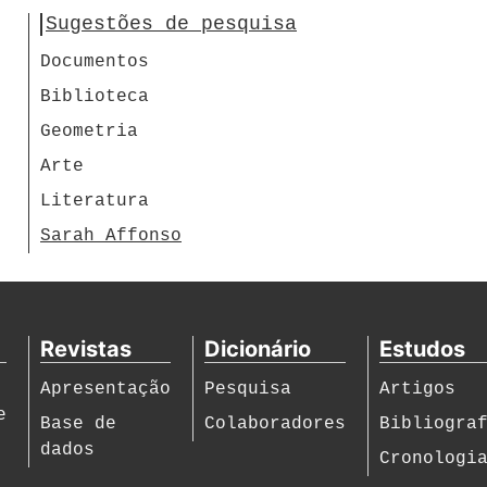
Sugestões de pesquisa
Documentos
Biblioteca
Geometria
Arte
Literatura
Sarah Affonso
Revistas
Dicionário
Estudos
Apresentação
Pesquisa
Artigos
e
Base de
Colaboradores
Bibliogra
dados
Cronologi