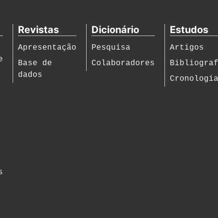
Revistas
Dicionário
Estudos
Apresentação
Pesquisa
Artigos
e
Base de
Colaboradores
Bibliogra
dados
Cronologi
s