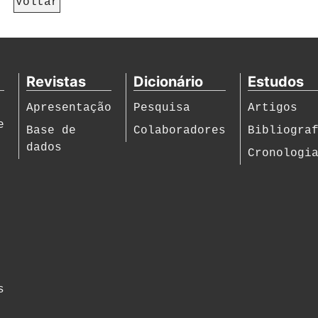
Voltar
Revistas
Dicionário
Estudos
Apresentação
Pesquisa
Artigos
e
Base de
Colaboradores
Bibliogra
dados
Cronologi
s