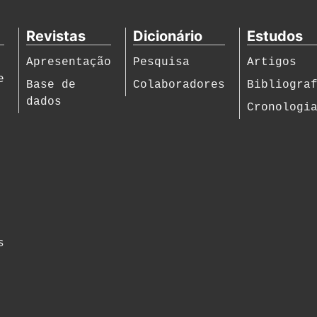
Revistas
Dicionário
Estudos
Apresentação
Pesquisa
Artigos
e
Base de
Colaboradores
Bibliogra
dados
Cronologi
s