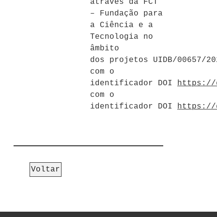
através da FCT
– Fundação para
a Ciência e a
Tecnologia no
âmbito
dos projetos UIDB/00657/20
com o
identificador DOI
https://
com o
identificador DOI
https://
Voltar