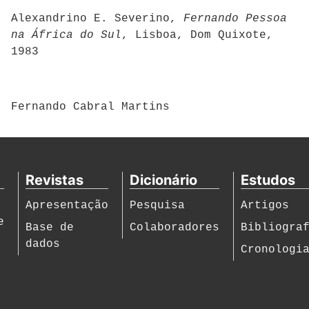
Alexandrino E. Severino,
Fernando Pessoa
na África do Sul
, Lisboa, Dom Quixote,
1983
Fernando Cabral Martins
Revistas
Dicionário
Estudos
Apresentação
Pesquisa
Artigos
e
Base de
Colaboradores
Bibliogra
dados
Cronologi