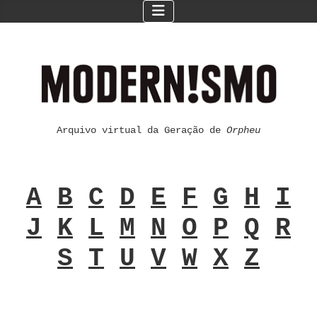
Arquivo virtual da Geração de
Orpheu
A
B
C
D
E
F
G
H
I
J
K
L
M
N
O
P
Q
R
S
T
U
V
W
X
Z