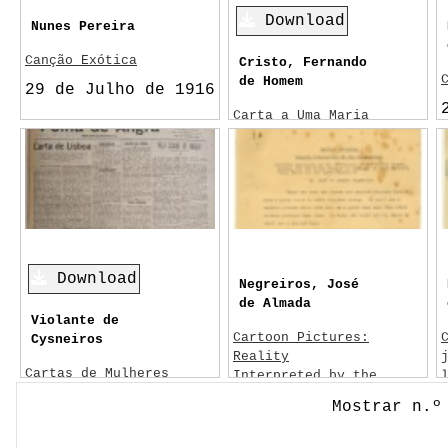
Reis, Pedro Batalha
Download
Nunes Pereira
Canção Exótica
Cristo, Fernando
de Homem
29 de Julho de 1916
Carta a Uma Maria
Que Não Vai Com as
Outras
Sem data
Download
Negreiros, José
de Almada
Violante de
Cartoon Pictures:
Cysneiros
Reality
Cartas de Mulheres
Interpreted by the
III
Imagination
Mostrar n.º
9/3/1922
Nov-38