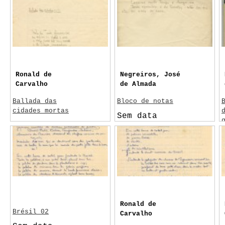
Ronald de
Negreiros, José
Carvalho
de Almada
Ballada das
Bloco de notas
cidades mortas
Sem data
Sem data
Fundação
Gulbenkian, Lisboa
Filosofia,
Geometria
Sócrates
Roberto Gulbenkian
Ronald de
Brésil 02
Carvalho