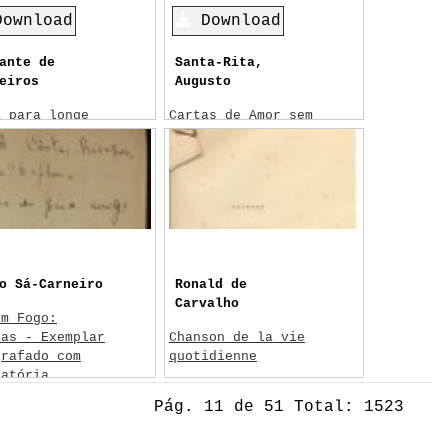
Download
Download
ante de
Santa-Rita,
eiros
Augusto
a para longe
Cartas de Amor sem
Fim
10/1916
1922
ando Côrtes-
rigues
o Sá-Carneiro
Ronald de
Carvalho
em Fogo:
las - Exemplar
Chanson de la vie
grafado com
quotidienne
catória
Sem data
05/1915
Pág. 11 de 51 Total: 1523