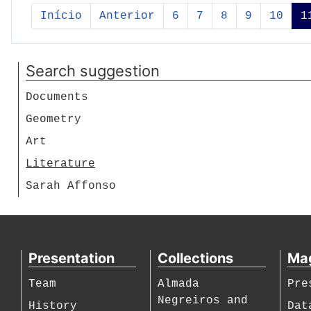
Angra do Heroísmo
Lisboa
Início
Anterior
6
7
8
9
10
1
Cinema
Côrtes-Rodrigues
Disney, Walt
Search suggestion
Documents
Geometry
Art
Literature
Sarah Affonso
Presentation
Collections
Ma
Team
Almada
Pre
Negreiros and
History
Dat