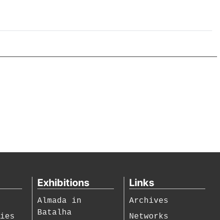
Exhibitions
Links
Almada in
Archives
Batalha
hies
Networks