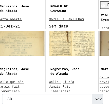
Negreiros, José
RONALD DE
de Almada
CARVALHO
Viol
Carta Aberta
CARTA DAS ANTILHAS
Cysn
21-Dez-21
Sem data
Cart
Lisboa
28/
Polémica 'Os Novos
Arm
e os Velhos'
Rod
Nietzsche,
Friedrich
Câmara, Leal da
Negreiros, José
Negreiros, José
Mári
de Almada
de Almada
Céu 
Celle qui n'a
Celle Qui n'a
nove
jamais fait
Jamais Fait
auto
l'Américain
l'Américain
dedi
1919
Sem data
11/
Paris