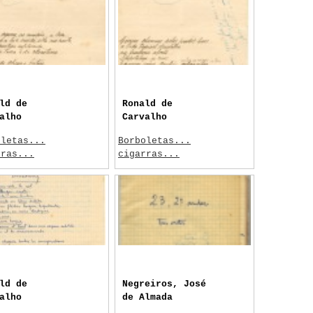
ld de
Ronald de
alho
Carvalho
oletas...
Borboletas...
rras...
cigarras...
 data
Sem data
ld de
Negreiros, José
alho
de Almada