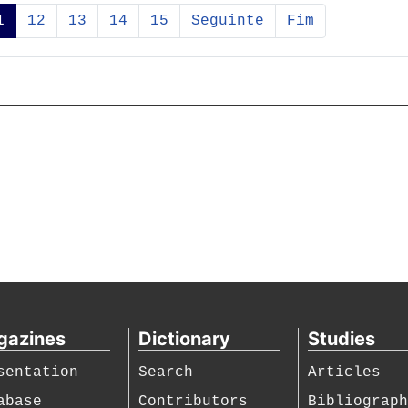
1
12
13
14
15
Seguinte
Fim
gazines
Dictionary
Studies
sentation
Search
Articles
abase
Contributors
Bibliograp