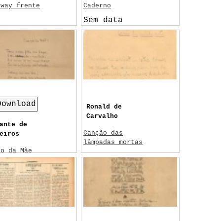
dway frente
Caderno
Sem data
Da Vinci, Leonardo
Download
Ronald de
Carvalho
ante de
Canção das
eiros
lâmpadas mortas
ão da Mãe
Sem data
ho 1915
tes-Rodrigues,
ónio Ferro