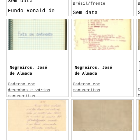
Sem data
Brésil/frente
Fundo Ronald de
Sem data
Carvalho - Unicamp
- CEDAE - CENTRO DE
DOCUMENTAÇÃO
CULTURAL "ALEXANDRE
EULALIO"
Negreiros, José
Negreiros, José
de Almada
de Almada
Caderno com
Caderno com
desenhos e vários
manuscritos
manuscritos
1963
1965
Lisboa
Picasso, Pablo
D. João I