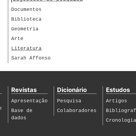
Documentos
Biblioteca
Geometria
Arte
Literatura
Sarah Affonso
Revistas
Dicionário
Estudos
Apresentação
Pesquisa
Artigos
e
Base de
Colaboradores
Bibliogra
dados
Cronologi