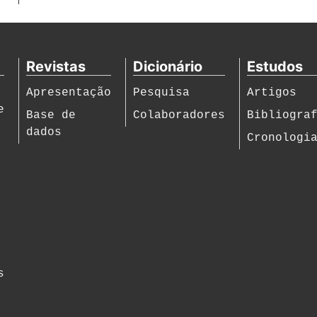
Revistas
Dicionário
Estudos
Apresentação
Pesquisa
Artigos
e
Base de
Colaboradores
Bibliogra
dados
Cronologi
s