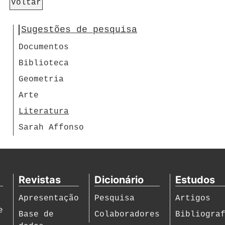
Voltar
Sugestões de pesquisa
Documentos
Biblioteca
Geometria
Arte
Literatura
Sarah Affonso
Revistas
Dicionário
Estudos
Apresentação
Pesquisa
Artigos
e
Base de
Colaboradores
Bibliogra